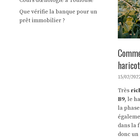
Cours d’œnologie à Toulouse
Que vérifie la banque pour un
prêt immobilier ?
Commen
harico
15/02/202
Très
ric
B9
, le h
la phase
égaleme
dans la 
donc un 