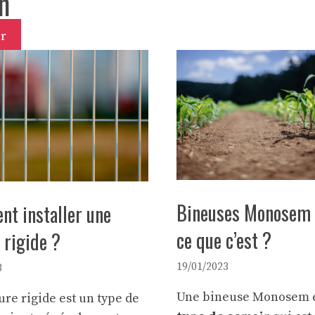
n
r
Bineuses Monosem :
t installer une
ce que c’est ?
 rigide ?
19/01/2023
3
Une bineuse Monosem e
ure rigide est un type de