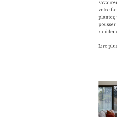
savoureu
votre fa
planter,
pousser 
rapidem
Lire plu