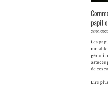
Commen
papill
28/01/202
Les papi
nuisible
géranium
astuces 
de ces r
Lire plu