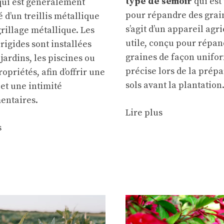
type de semoir
qui est 
qui est généralement
pour répandre des grain
é d’un treillis métallique
s’agit d’un appareil
agri
grillage métallique. Les
utile, conçu pour répan
 rigides sont installées
graines de façon unifo
 jardins, les piscines ou
précise lors de la prépa
opriétés, afin d’offrir une
sols avant la plantation
et une intimité
entaires.
Lire plus
s