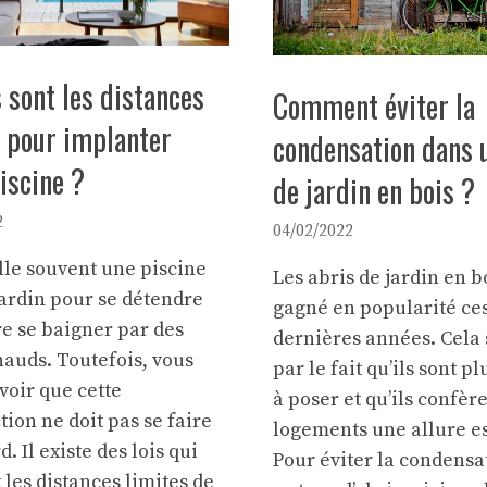
 sont les distances
Comment éviter la
s pour implanter
condensation dans 
iscine ?
de jardin en bois ?
2
04/02/2022
lle souvent une piscine
Les abris de jardin en b
jardin pour se détendre
gagné en popularité ce
e se baigner par des
dernières années. Cela 
auds. Toutefois, vous
par le fait qu’ils sont pl
voir que cette
à poser et qu’ils confèr
tion ne doit pas se faire
logements une allure es
d. Il existe
des lois
qui
Pour éviter la condensa
 les distances limites de