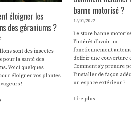
banne motorisé ?
t éloigner les
17/01/2022
ons des géraniums ?
Le store banne motoris
2
l’intérêt d’avoir un
fonctionnement automa
llons sont des insectes
d’offrir une
couverture 
s pour la santé des
Comment s’y prendre p
s. Voici quelques
l’installer de façon adé
pour éloigner vos plantes
un espace extérieur ?
avageurs !
Lire plus
s