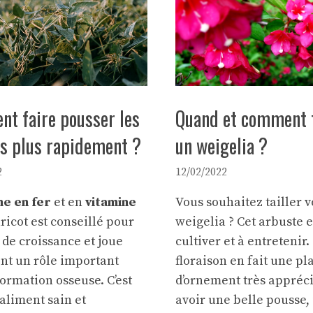
t faire pousser les
Quand et comment t
ts plus rapidement ?
un weigelia ?
2
12/02/2022
he en fer
et en
vitamine
Vous souhaitez
tailler
v
aricot est conseillé pour
weigelia ? Cet arbuste e
 de croissance et joue
cultiver et à entretenir.
nt un rôle important
floraison en fait une pl
formation osseuse. C’est
d’ornement très appréci
aliment sain et
avoir une belle pousse, i