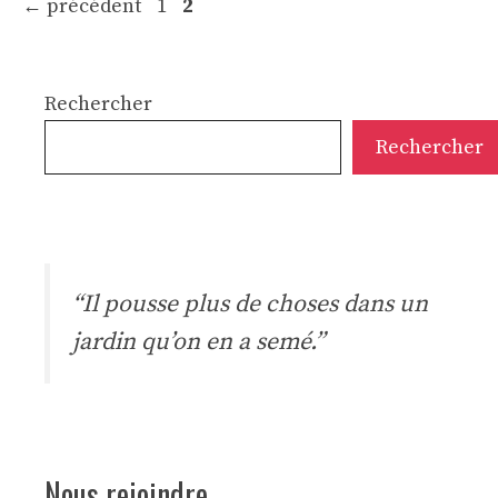
Page
Page
←
précédent
1
2
Rechercher
Rechercher
“Il pousse plus de choses dans un
jardin qu’on en a semé.”
Nous rejoindre