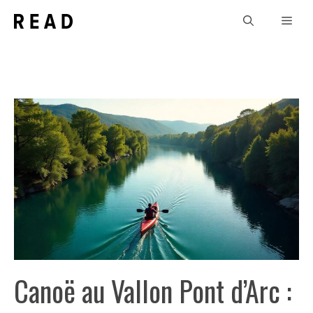
Aller
Men
au
contenu
Canoë au Vallon Pont d’Arc :